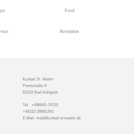
pa
Food
rvice
Reception
Kurbad St. Martin
Prentstraße 9
82433 Bad Kohlgrub
Tel.: +498845-74720
+49152-28891343
E-Mail: mail@kurbad-st-martin.de