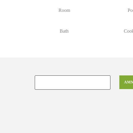
Room
Po
Bath
Cook
AMM